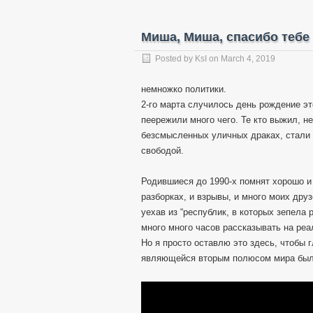
Миша, Миша, спасибо тебе 
Posted by
KsI
on
March 4, 2019
немножко политики.
2-го марта случилось день рождение эт
пеережили много чего. Те кто выжил, не
безсмысленных уличных драках, стали 
свободой.
Родившиеся до 1990-х помнят хорошо и
разборках, и взрывы, и много моих дру
уехав из “республик, в которых зепела
много много часов рассказывать на реа
Но я просто оставлю это здесь, чтобы
являющейся вторым полюсом мира была