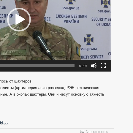
01:07
лось от шахтеров.
иалисты (артиллерия авио разведка, РЭБ, техническая
стные. А в окопах шахтеры. Они и несут основную тяжесть
ги…
No comments