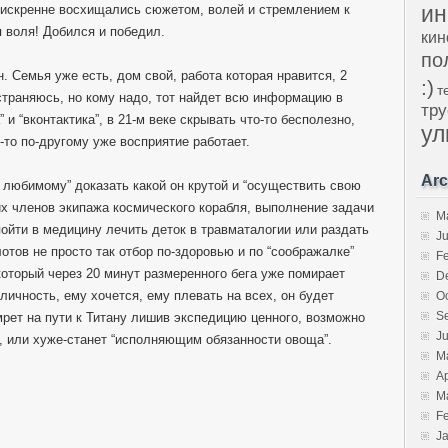
ин
 искренне восхищались сюжетом, волей и стремлением к
я воля! Добился и победил.
кин
по
. Семья уже есть, дом свой, работа которая нравится, 2
:)
т
страняюсь, но кому надо, тот найдет всю информацию в
тру
 и “вконтактика”, в 21-м веке скрывать что-то бесполезно,
ул
к-то по-другому уже восприятие работает.
Arc
е любимому” доказать какой он крутой и “осуществить свою
их членов экипажа космического корабля, выполнение задачи
M
пойти в медицину лечить деток в травматалогии или раздать
J
илотов не просто так отбор по-здоровью и по “соображалке”
F
который через 20 минут размеренного бега уже помирает
D
личность, ему хочется, ему плевать на всех, он будет
O
S
рет на пути к Титану лишив экспедицию ценного, возможно
J
, или хуже-станет “исполняющим обязанности овоща”.
M
Ap
M
F
J