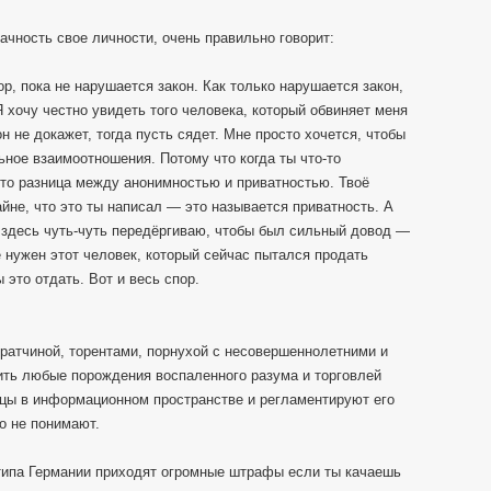
ачность свое личности, очень правильно говорит:
ор, пока не нарушается закон. Как только нарушается закон,
 хочу честно увидеть того человека, который обвиняет меня
 он не докажет, тогда пусть сядет. Мне просто хочется, чтобы
ное взаимоотношения. Потому что когда ты что-то
Это разница между анонимностью и приватностью. Твоё
айне, что это ты написал — это называется приватность. А
я здесь чуть-чуть передёргиваю, чтобы был сильный довод —
е нужен этот человек, который сейчас пытался продать
 это отдать. Вот и весь спор.
иратчиной, торентами, порнухой с несовершеннолетними и
ить любые порождения воспаленного разума и торговлей
ницы в информационном пространстве и регламентируют его
о не понимают.
 типа Германии приходят огромные штрафы если ты качаешь