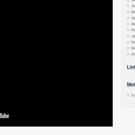
Ju
J
M
Ap
M
F
J
D
N
O
Lin
Met
Lo