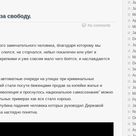
Ju
J
M
за свободу.
Ap
No comments
M
J
D
Ju
ого замечательного человека, благодаря которому мы
J
 спился, не сторчался, небыл покалечен или убит в
M
крепкими и уже совсем мало чего боятся, и наслаждаются
D
S
A
 автоматные очереди на улицах при криминальных
Ju
зей стали посути беженцами продав за копейки жилье и
J
 революция и проснулось национальное самосознание” можно
M
льных примерах как все стало хорошо.
F
 глубина падения человека которых руководил Державой
J
N
 наглядно понятна.
O
S
A