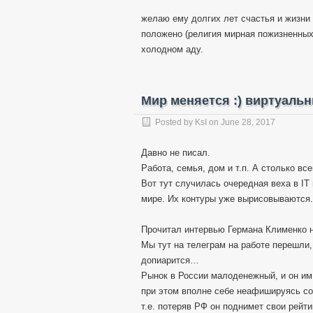
желаю ему долгих лет счастья и жизни
положено (религия мирная пожизненных 
холодном аду.
Мир меняется :) виртуальн
Posted by
KsI
on
June 28, 2017
Давно не писал.
Работа, семья, дом и т.п. А столько вс
Вот тут случилась очередная веха в IT
мире. Их контуры уже вырисовываются
Прочитал интервью Германа Клименко н
Мы тут на телеграм на работе перешли,
допиарится…
Рынок в России малоденежный, и он им
при этом вполне себе неафишируясь с
т.е. потеряв РФ он поднимет свои рейт