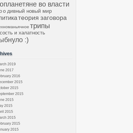
опланетяне во власти
о дивный новый мир
о
теория заговора
литика
трипы
ехноманьячное
сость и халатность
ыбнуло :)
hives
arch 2019
une 2017
ebruary 2016
ecember 2015
ctober 2015
eptember 2015
une 2015
ay 2015
ril 2015
arch 2015
ebruary 2015
anuary 2015