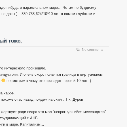
 где-нибудь в параллельном мире… Четам по буддизму
не дают.) – 339,738,624*10^10 лет в самом глубоком и
ый тоже.
No comments
его интересного произошло.
 индустрии. И очень скоро появятся границы в виртуальном
.
посмотрим к чему это приведет через 5-10 лет :).
а хабре.
 похоже счас назад пойдем на скайп. Т.к. Дуров
 жертвует ради пиара что мол “непрогнувшийся мессанджер”
отрудничающий с АНБ.
инги в мире. Капитализм…