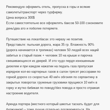
Рекомендую оформить отель, пропуска в горы и всякие
самолеты\транспорт через турфирму.
Цена вопроса 300$
Если самостоятельно все оформлять баксов 50-100 сэкономите
день\два ато и поболее потеряете.
Путешествие на локалбасах это ниразу не позитив.
Представьте: пыльная дорога, жара 35 гр. Влажность 90%
(дорога начинается в тропиках) человек 50 людей всех наций
забитых в старый пазик + человек 10 на крыше и парочка
свешивающихся из дверей. И это чудо пердя изношенным
дизелем и при каждом нажатии на педаль газа пропуская
изрядное кол-во картерных газов в салон трясет рессорами по
горной дороге со скоростью 40 км\ч обгоняя по серпантину в
закрытых поворотах груженые грузовики прущиеся 10 км\ч в
горку и жутко бибикая по поводу\без повода и просто отражая
настроение водителя.
Аренда портера (местного который шмотье таскать будет для
буржуинов) – тоже лучше отдельно договариваться. На