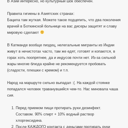
В Азии интересно, но культурный шок обеспечен.
Правила гигиены в Азиятских странах:
Бацила там жуткая. Можете такое подцепить, что два поколения
врачей в Боткинской больнице на вас дисеры защитят и славу
мировую сделают
В Катманде вообще пиздец, нелегальные мигранты из Индии
живут в нечистотах часто, там же едят, готовят и копаются, в
горах хоть поопрятнее, да и индусов почти нет. Из-за сильной
жары многие блюда крайне не рекомендуется пробовать
(сладости, плюшки с кремом) и т.п.
Народ на маршруте сильно выпадал :(. На каждой стоянке
попадался человек траванувшийся чем-то. Нас миновала чаша
сия.
Перед приемом пищи протирать руки дезинфект.
Составом. 90% спирт + 10% водный раствор
хлоргексидина.
После КАЖДОГО контакта с деньгами протирать руки