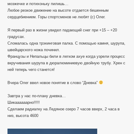
мозжечке и потихоньку пилишь…
Любое резкое движение на высоте отдается бешенным
сердцебиением. Горы спортсменов не любят (с) Олег.
Я первый раз в жизни увидел падающий снег при +15 – +20
градусах.
Сломалась одна трэкинговая палка. С помощью камня, шурупа,
швейцарского ножа починил.
Французы и Непальцы били в легком ахуе когда узрели процесс
вкручивания шурупа в дюралюминиевую двойную трубу. Хрен с
ней теперь чего станется!
Вчера Олег ввел новое понятие в слово “Дневка”
Завтра у нас по-плану дневка…
Шикаааааарно!!!!!
Сделаем радиалку на Ледяное озеро 7 часов вверх, 2 часа в
низ, высота 4600