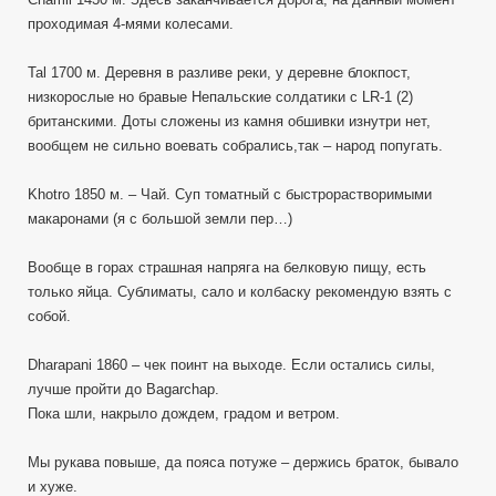
проходимая 4-мями колесами.
Tal 1700 м. Деревня в разливе реки, у деревне блокпост,
низкорослые но бравые Непальские солдатики с LR-1 (2)
британскими. Доты сложены из камня обшивки изнутри нет,
вообщем не сильно воевать собрались,так – народ попугать.
Khotro 1850 м. – Чай. Суп томатный с быстрорастворимыми
макаронами (я с большой земли пер…)
Вообще в горах страшная напряга на белковую пищу, есть
только яйца. Сублиматы, сало и колбаску рекомендую взять с
собой.
Dharapani 1860 – чек поинт на выходе. Если остались силы,
лучше пройти до Bagarchap.
Пока шли, накрыло дождем, градом и ветром.
Мы рукава повыше, да пояса потуже – держись браток, бывало
и хуже.