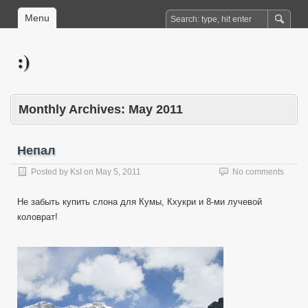
Menu
:)
Monthly Archives:
May 2011
Непал
Posted by
KsI
on
May 5, 2011
No comments
Не забыть купить слона для Кумы, Кхукри и 8-ми лучевой
коловрат!