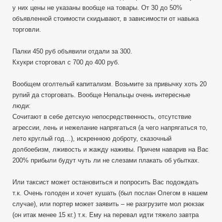
у них цены не указаны вообще на товары. От 30 до 50%
объявленной стоимости скидывают, в зависимости от навыка
торговли.
Палки 450 руб объявили отдали за 300.
Кхукри сторговал с 700 до 400 руб.
Вообщем оголтелый капитализм. Возьмите за привычку хоть 20
рупий да сторговать. Вообще Непальцы очень интересные
люди:
Сочитают в себе детскую непосредственность, отсутствие
агрессии, лень и нежелание напрягаться (а чего напрягаться то,
лето круглый год…), искреннюю доброту, сказочный
долбоебизм, лживость и жажду наживы. Причем наварив на Вас
200% прибыли будут чуть ли не слезами плакать об убытках.
Или таксист может остановиться и попросить Вас подождать
т.к. Очень голоден и хочет кушать (был послан Олегом в нашем
случае), или портер может заявить – не разгрузите мол рюкзак
(он итак менее 15 кг.) т.к. Ему на перевал идти тяжело завтра