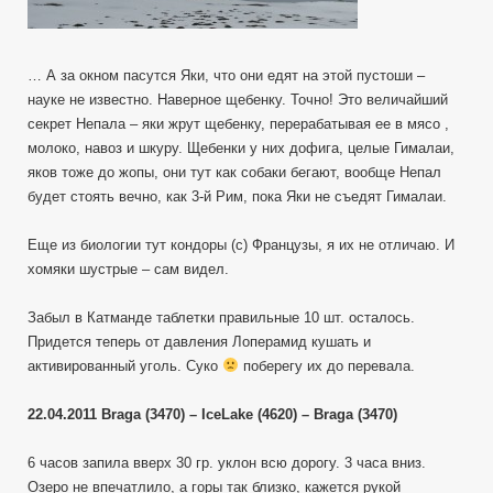
… А за окном пасутся Яки, что они едят на этой пустоши –
науке не известно. Наверное щебенку. Точно! Это величайший
секрет Непала – яки жрут щебенку, перерабатывая ее в мясо ,
молоко, навоз и шкуру. Щебенки у них дофига, целые Гималаи,
яков тоже до жопы, они тут как собаки бегают, вообще Непал
будет стоять вечно, как 3-й Рим, пока Яки не съедят Гималаи.
Еще из биологии тут кондоры (с) Французы, я их не отличаю. И
хомяки шустрые – сам видел.
Забыл в Катманде таблетки правильные 10 шт. осталось.
Придется теперь от давления Лоперамид кушать и
активированный уголь. Суко
поберегу их до перевала.
22.04.2011 Braga (3470) – IceLake (4620) – Braga (3470)
6 часов запила вверх 30 гр. уклон всю дорогу. 3 часа вниз.
Озеро не впечатлило, а горы так близко, кажется рукой