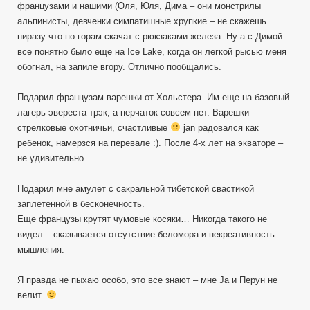
французами и нашими (Оля, Юля, Дима – они монстрилы
альпинисты, девченки симпатишные хрупкие – не скажешь
ниразу что по горам скачат с рюкзаками железа. Ну а с Димой
все понятно было еще на Ice Lake, когда он легкой рысью меня
обогнал, на запиле вгору. Отлично пообщались.
Подарил французам варешки от Хольстера. Им еще на базовый
лагерь эвереста трэк, а перчаток совсем нет. Варешки
стрелковые охотничьи, счастливые
jan радовался как
ребенок, намерзся на перевале :). После 4-х лет на экваторе –
не удивительно.
Подарил мне амулет с сакральной тибетской свастикой
заплетенной в бесконечность.
Еще французы крутят чумовые косяки… Никогда такого не
видел – сказывается отсутствие беломора и некреативность
мышления.
Я правда не пыхаю особо, это все знают – мне Ja и Перун не
велит.