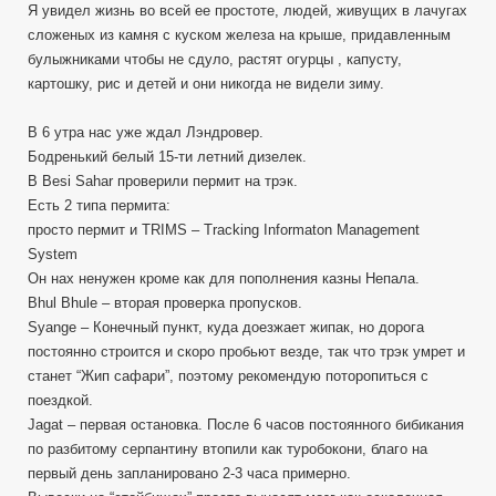
Я увидел жизнь во всей ее простоте, людей, живущих в лачугах
сложеных из камня с куском железа на крыше, придавленным
булыжниками чтобы не сдуло, растят огурцы , капусту,
картошку, рис и детей и они никогда не видели зиму.
В 6 утра нас уже ждал Лэндровер.
Бодренький белый 15-ти летний дизелек.
В Besi Sahar проверили пермит на трэк.
Есть 2 типа пермита:
просто пермит и TRIMS – Tracking Informaton Management
System
Он нах ненужен кроме как для пополнения казны Непала.
Bhul Bhule – вторая проверка пропусков.
Syange – Конечный пункт, куда доезжает жипак, но дорога
постоянно строится и скоро пробьют везде, так что трэк умрет и
станет “Жип сафари”, поэтому рекомендую поторопиться с
поездкой.
Jagat – первая остановка. После 6 часов постоянного бибикания
по разбитому серпантину втопили как туробокони, благо на
первый день запланировано 2-3 часа примерно.