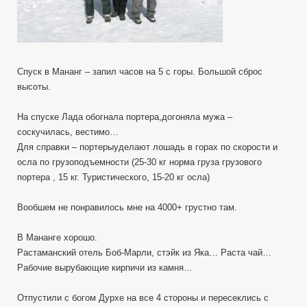
Спуск в Мананг – запил часов на 5 с горы. Большой сброс
высоты.
На спуске Лада обогнала портера,догоняла мужа –
соскучилась, вестимо…
Для справки – портерыуделают лошадь в горах по скорости и
осла по грузоподъемности (25-30 кг норма груза грузового
портера , 15 кг. Туристического, 15-20 кг осла)
Вообшем не понравилось мне на 4000+ грустно там.
В Мананге хорошо.
Растаманский отель Боб-Марли, стэйк из Яка… Раста чай…
Рабочие вырубающие кирпичи из камня…
Отпустили с богом Дурхе на все 4 стороны и пересеклись с