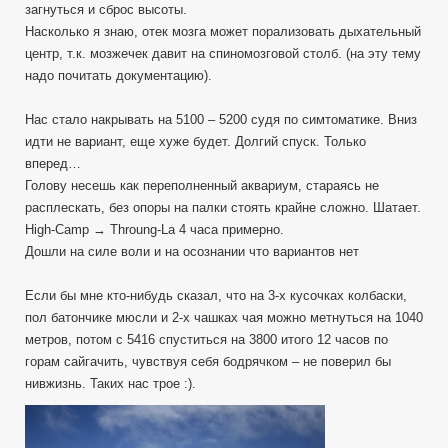
загнуться и сброс высоты.
Насколько я знаю, отек мозга может порализовать дыхательный
центр, т.к. мозжечек давит на спиномозговой столб. (на эту тему
надо почитать документацию).
Нас стало накрывать на 5100 – 5200 судя по симтоматике. Вниз
идти не вариант, еще хуже будет. Долгий спуск. Только
вперед…
Голову несешь как переполненный аквариум, стараясь не
расплескать, без опоры на палки стоять крайне сложно. Шатает.
High-Camp → Throung-La 4 часа примерно.
Дошли на силе воли и на осознании что вариантов нет
Если бы мне кто-нибудь сказал, что на 3-х кусочках колбаски,
пол батончике мюсли и 2-х чашках чая можно метнуться на 1040
метров, потом с 5416 спуститься на 3800 итого 12 часов по
горам сайгачить, чувствуя себя бодрячком – не поверил бы
нивжизнь. Таких нас трое :).