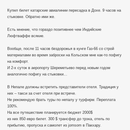
Купил билет катарские авиалинии пересадка в Дохе. 9 часов на
стыковке. Обратно ими же.
Есть мнение, что гораздо позитивнее чем Индийские
Люфтваффе всякие.
Вообще, после 11 часов бездорожья в кунге Газ-66 со строй
материалами во время заброски на Кольском мне как-то пофигу
на комфорт.
И 2-х суток в аеропорту Шереметьево перед новым годом
аналогично пофигу на стыковки…
В Непале должны встретить представители отеля. Традиция у
них – такси за счет отеля при встрече.
Не рекомендую брать туры по непалу у турфирм. Переплата
100%.
На все путешествие планируется бюджет 2000$
из них 850 евро билет. 300 $ трансфер до трэка, отель по
прибытию, пропуска и самолет из jomsom в Пакхару.