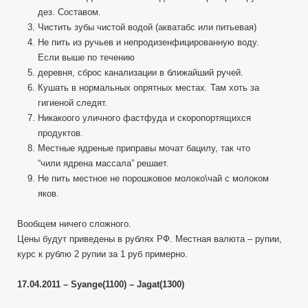
дез. Составом.
Чистить зубы чистой водой (акватабс или питьевая)
Не пить из ручьев и непродизенфицированную воду.
Если выше по течению
деревня, сброс канализации в ближайший ручей.
Кушать в нормальных опрятных местах. Там хоть за
гигиеной следят.
Никакоого уличного фастфуда и скоропортящихся
продуктов.
Местные ядреные приправы мочат бацилу, так что
“чили ядрена массала” решает.
Не пить местное не порошковое молоко\чай с молоком
яков.
Вообщем ничего сложного.
Цены будут приведены в рублях РФ. Местная валюта – рупии,
курс к рублю 2 рупии за 1 руб примерно.
17.04.2011 – Syange(1100) – Jagat(1300)