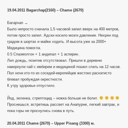
19.04.2011 Bagarchap(2160) – Chame (2670)
Багарчап →
Было непросто сначала 1,5 часовой запил вверх на 400 метров,
потом просто запил. Адски косило мозги давление. Нехрен под
градом в шортах и майке ходить. И высота уже за 2000+
Медицина помогла.
0.5 Спазмолгон + 1 андипал + 1 аспирин.
Лил дождь, позитив отсутствовал. Пришли в деревню
навернули чай с имбирем и медициной пошел спать на 12 часов.
Пол ночи кто-то из соседей-европейцев жестоко раскатисто
блевал пробуждая окрестности.
К утру здоровье отпустило.
Йод, зеленка, стрептоцид – ножка больше не болит.
Проснешься, встретишь рассвет на Анапурне, легкий завтрак, и
пока горы не проснулись снова в путь.
20.04.2011 Chame (2670) – Upper Pisang (3300) м.