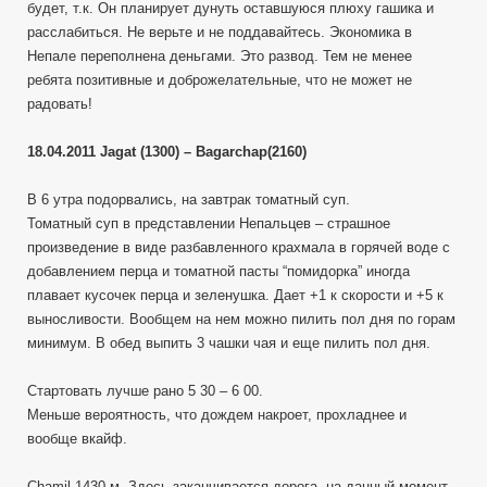
будет, т.к. Он планирует дунуть оставшуюся плюху гашика и
расслабиться. Не верьте и не поддавайтесь. Экономика в
Непале переполнена деньгами. Это развод. Тем не менее
ребята позитивные и доброжелательные, что не может не
радовать!
18.04.2011 Jagat (1300) – Bagarchap(2160)
В 6 утра подорвались, на завтрак томатный суп.
Томатный суп в представлении Непальцев – страшное
произведение в виде разбавленного крахмала в горячей воде с
добавлением перца и томатной пасты “помидорка” иногда
плавает кусочек перца и зеленушка. Дает +1 к скорости и +5 к
выносливости. Вообщем на нем можно пилить пол дня по горам
минимум. В обед выпить 3 чашки чая и еще пилить пол дня.
Стартовать лучше рано 5 30 – 6 00.
Меньше вероятность, что дождем накроет, прохладнее и
вообще вкайф.
Chamil 1430 м. Здесь заканчивается дорога, на данный момент