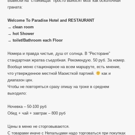
Вывески на “стойбищах” просто выносят мозг как осколочная
граната:
Welcome To Paradise Hotel and RESTAURANT
→ clean room
→ hot Shower
→ toilet/Bathroom each Floor
Номера и правда чистые, душ от солнца. В “Ресторане”
стандартная жратва съедобная. Рекомендую. 50 руб. За номер.
Вообще меню стационарное на всем маршруте, есть мнение,
что утвержденное местной Маоисткой партией.
как и
диапазон цен.
Чтобы не повторяться сразу опишу на трэке в среднем
выходило:
Ночевка – 50-100 руб
Обед + чай + завтрак – 800 руб
Цены в меню не сторговываются.
С товарами иначе с Непальцами надо торговаться при покупках