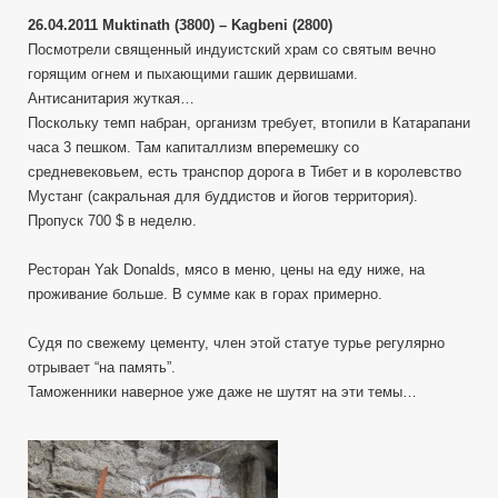
26.04.2011 Muktinath (3800) – Kagbeni (2800)
Посмотрели священный индуистский храм со святым вечно
горящим огнем и пыхающими гашик дервишами.
Антисанитария жуткая…
Поскольку темп набран, организм требует, втопили в Катарапани
часа 3 пешком. Там капиталлизм вперемешку со
средневековьем, есть транспор дорога в Тибет и в королевство
Мустанг (сакральная для буддистов и йогов территория).
Пропуск 700 $ в неделю.
Ресторан Yak Donalds, мясо в меню, цены на еду ниже, на
проживание больше. В сумме как в горах примерно.
Судя по свежему цементу, член этой статуе турье регулярно
отрывает “на память”.
Таможенники наверное уже даже не шутят на эти темы…