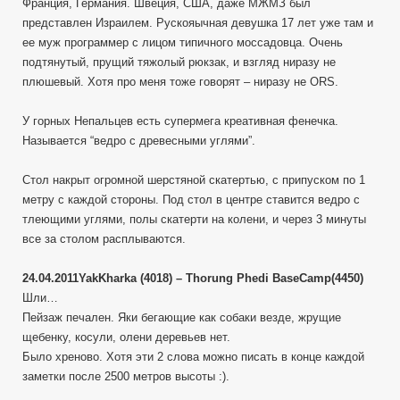
Франция, Германия. Швеция, США, даже МЖМЗ был
представлен Израилем. Рускояычная девушка 17 лет уже там и
ее муж программер с лицом типичного моссадовца. Очень
подтянутый, прущий тяжолый рюкзак, и взгляд ниразу не
плюшевый. Хотя про меня тоже говорят – ниразу не ORS.
У горных Непальцев есть супермега креативная фенечка.
Называется “ведро с древесными углями”.
Стол накрыт огромной шерстяной скатертью, с припуском по 1
метру с каждой стороны. Под стол в центре ставится ведро с
тлеющими углями, полы скатерти на колени, и через 3 минуты
все за столом расплываются.
24.04.2011YakKharka (4018) – Thorung Phedi BaseCamp(4450)
Шли…
Пейзаж печален. Яки бегающие как собаки везде, жрущие
щебенку, косули, олени деревьев нет.
Было хреново. Хотя эти 2 слова можно писать в конце каждой
заметки после 2500 метров высоты :).