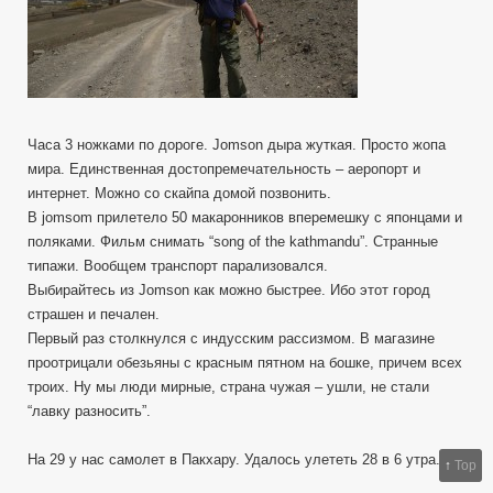
Часа 3 ножками по дороге. Jomson дыра жуткая. Просто жопа
мира. Единственная достопремечательность – аеропорт и
интернет. Можно со скайпа домой позвонить.
В jomsom прилетело 50 макаронников вперемешку с японцами и
поляками. Фильм снимать “song of the kathmandu”. Странные
типажи. Вообщем транспорт парализовался.
Выбирайтесь из Jomson как можно быстрее. Ибо этот город
страшен и печален.
Первый раз столкнулся с индусским рассизмом. В магазине
проотрицали обезьяны с красным пятном на бошке, причем всех
троих. Ну мы люди мирные, страна чужая – ушли, не стали
“лавку разносить”.
На 29 у нас самолет в Пакхару. Удалось улететь 28 в 6 утра.
↑
Top