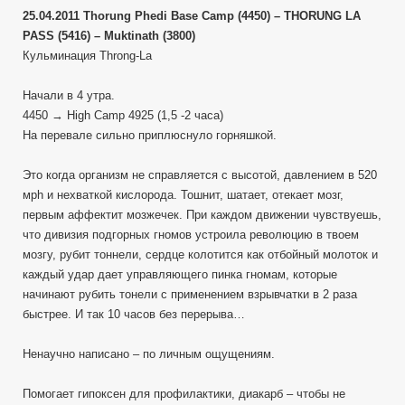
25.04.2011 Thorung Phedi Base Camp (4450) – THORUNG LA
PASS (5416) – Muktinath (3800)
Кульминация Throng-La
Начали в 4 утра.
4450 → High Camp 4925 (1,5 -2 часа)
На перевале сильно приплюснуло горняшкой.
Это когда организм не справляется с высотой, давлением в 520
мph и нехваткой кислорода. Тошнит, шатает, отекает мозг,
первым аффектит мозжечек. При каждом движении чувствуешь,
что дивизия подгорных гномов устроила революцию в твоем
мозгу, рубит тоннели, сердце колотится как отбойный молоток и
каждый удар дает управляющего пинка гномам, которые
начинают рубить тонели с применением взрывчатки в 2 раза
быстрее. И так 10 часов без перерыва…
Ненаучно написано – по личным ощущениям.
Помогает гипоксен для профилактики, диакарб – чтобы не