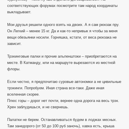
соответствующих форумах посмотрите там народ координаты
выкладывает.
Мои друзья решили одного взять на двоих. А я сам рюкзак пру.
Он Легкий – менее 15 кг. Да и как-то непривык я чтобы за меня
вещи обезьянки носили. Горняшка, кстати, от веса рюкзака не
зависит.
Трэкинговые палки и прочие альпенштоки – приобретаются на
месте. В Катманду, или на маршруте вырезаются из местной
флоры.
Если честно, я предпочитаю суровые автономки а не цивильные
трэкинги. Попробуем. Иная страна все-таки. Даже иная
вселенная скорее.
Плюс горы – дорог нет почти, вернее одна дорога на весь трэк.
Хрен заблудишься, и не свернешь.
Палатки не берем. Останавливаться будем в лоджах месных.
Там занедорого (от 50 до 100 руб заночь), хавка есть, крыша