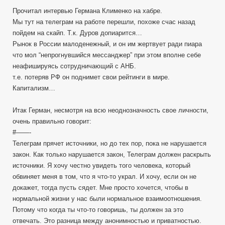
Прочитал интервью Германа Клименко на хабре.
Мы тут на телеграм на работе перешли, похоже счас назад
пойдем на скайп. Т.к. Дуров допиарится…
Рынок в России малоденежный, и он им жертвует ради пиара
что мол “непрогнувшийся мессанджер” при этом вполне себе
неафишируясь сотрудничающий с АНБ.
т.е. потеряв РФ он поднимет свои рейтинги в мире.
Капитализм…
Итак Герман, несмотря на всю неоднозначность свое личности,
очень правильно говорит:
#——-
Телеграм прячет источники, но до тех пор, пока не нарушается
закон. Как только нарушается закон, Телеграм должен раскрыть
источники. Я хочу честно увидеть того человека, который
обвиняет меня в том, что я что-то украл. И хочу, если он не
докажет, тогда пусть сядет. Мне просто хочется, чтобы в
нормальной жизни у нас были нормальное взаимоотношения.
Потому что когда ты что-то говоришь, ты должен за это
отвечать. Это разница между анонимностью и приватностью.