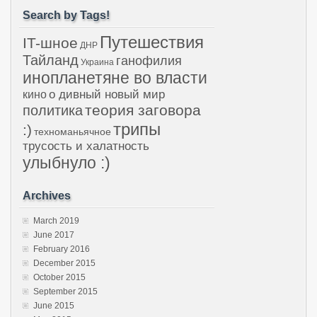
Search by Tags!
Путешествия
IT-шное
ДНР
Тайланд
ганофилия
Украина
инопланетяне во власти
о дивный новый мир
кино
теория заговора
политика
трипы
:)
техноманьячное
трусость и халатность
улыбнуло :)
Archives
March 2019
June 2017
February 2016
December 2015
October 2015
September 2015
June 2015