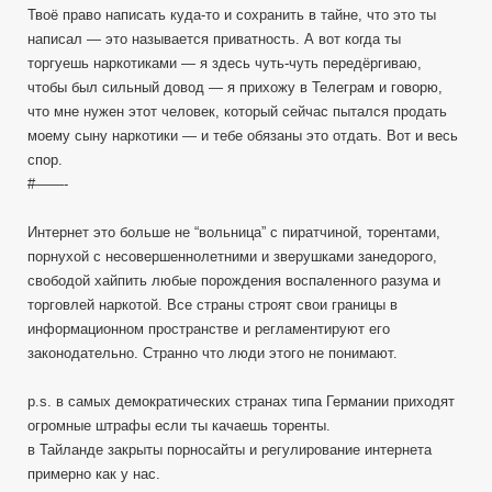
Твоё право написать куда-то и сохранить в тайне, что это ты
написал — это называется приватность. А вот когда ты
торгуешь наркотиками — я здесь чуть-чуть передёргиваю,
чтобы был сильный довод — я прихожу в Телеграм и говорю,
что мне нужен этот человек, который сейчас пытался продать
моему сыну наркотики — и тебе обязаны это отдать. Вот и весь
спор.
#——-
Интернет это больше не “вольница” с пиратчиной, торентами,
порнухой с несовершеннолетними и зверушками занедорого,
свободой хайпить любые порождения воспаленного разума и
торговлей наркотой. Все страны строят свои границы в
информационном пространстве и регламентируют его
законодательно. Странно что люди этого не понимают.
p.s. в самых демократических странах типа Германии приходят
огромные штрафы если ты качаешь торенты.
в Тайланде закрыты порносайты и регулирование интернета
примерно как у нас.