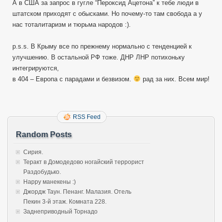
А в США за запрос в гугле “Пероксид Ацетона” к тебе люди в
штатском приходят с обысками. Но почему-то там свобода а у
нас тоталитаризм и тюрьма народов :).
p.s.s. В Крыму все по прежнему нормально с тенденцией к
улучшению. В остальной РФ тоже. ДНР ЛНР потихоньку
интегрируются,
в 404 – Европа с парадами и безвизом.
рад за них. Всем мир!
RSS Feed
Random Posts
Сирия.
Теракт в Домодедово ногайский террорист
Раздобудько.
Happy манекены :)
Джордж Таун. Пенанг. Малазия. Отель
Пекин 3-й этаж. Комната 228.
Заднеприводный Торнадо