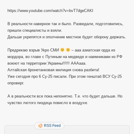
https://www.youtube.com/watch?v=bvT7dgeCAKI
В реальности наверное так и было. Разведали, подготовились,
пришли специалисты и взяли.
Дальше укрепятся и ополчение местное будет оборону держать.
Предрекаю взрыв Укро СМИ
– ааа азиатская орда из
мордора, во главе с Путиным на медведе и наемниками из РФ
воюют на территории Украины!!!!!! АААааа.
Алтайская бронетанковая милиция снова разбита!
Уже сегодня про 6 Су-25 писали. При этом генштаб ВСУ Су-25
опроверг.
А в реальности все пока непонятно. Т.е. что будет дальше. Но
чувство лютого пиздеца повисло в воздухе.
RSS Feed