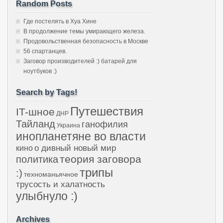
Random Posts
Где постелять в Хуа Хине
В продолжение темы умирающего железа.
Продовольственная безопасность в Москве
56 спартанцев.
Заговор производителей :) батарей для
ноутбуков :)
Search by Tags!
Путешествия
IT-шное
ДНР
Тайланд
ганофилия
Украина
инопланетяне во власти
о дивный новый мир
кино
теория заговора
политика
трипы
:)
техноманьячное
трусость и халатность
улыбнуло :)
Archives