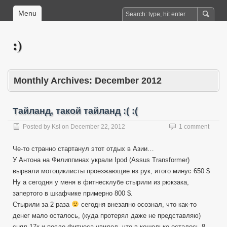
Menu
:)
Monthly Archives:
December 2012
Тайланд, такой тайланд :( :(
Posted by
KsI
on
December 22, 2012
1 comment
Че-то странно стартанул этот отдых в Азии…
У Антона на Филиппинах украли Ipod (Assus Transformer)
вырвали мотоциклисты проезжающие из рук, итого минус 650 $
Ну а сегодня у меня в фитнесклубе стырили из рюкзака,
запертого в шкафчике примерно 800 $.
Стырили за 2 раза
сегодня внезапно осознал, что как-то
денег мало осталось, (куда протерял даже не представляю)
снял 17к и после фитнеса увидел, что в кошельке осталось 8….