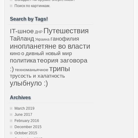
Поиск по картинкам.
Search by Tags!
Путешествия
IT-шное
ДНР
Тайланд
ганофилия
Украина
инопланетяне во власти
о дивный новый мир
кино
теория заговора
политика
трипы
:)
техноманьячное
трусость и халатность
улыбнуло :)
Archives
March 2019
June 2017
February 2016
December 2015
October 2015