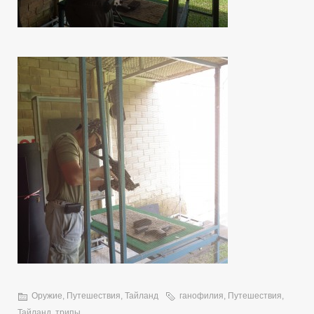
Оружие
,
Путешествия
,
Тайланд
ганофилия
,
Путешествия
,
Тайланд
,
трипы