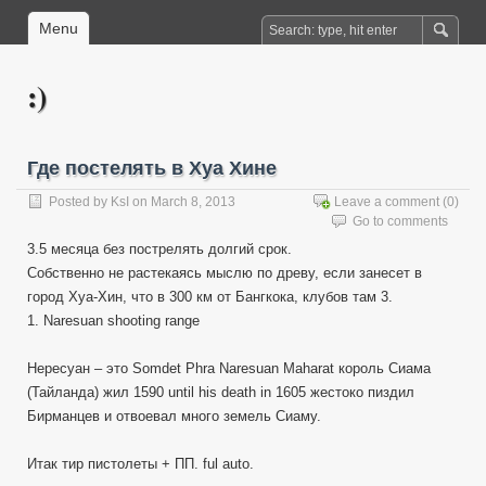
Menu
:)
Где постелять в Хуа Хине
Posted by
KsI
on March 8, 2013
Leave a comment
(0)
Go to comments
3.5 месяца без пострелять долгий срок.
Собственно не растекаясь мыслю по древу, если занесет в
город Хуа-Хин, что в 300 км от Бангкока, клубов там 3.
1. Naresuan shooting range
Нересуан – это Somdet Phra Naresuan Maharat король Сиама
(Тайланда) жил 1590 until his death in 1605 жестоко пиздил
Бирманцев и отвоевал много земель Сиаму.
Итак тир пистолеты + ПП. ful auto.