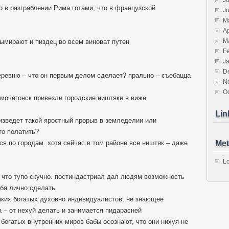
Ju
о в разграблении Рима готами, что в французской
J
M
Ap
M
вымирают и пиздец во всем виноват путен
F
J
D
деревню – что он первым делом сделает? прально – съебацца
N
O
немочегонск привезли городские ништяки в виже
Lin
роизведет такой яростный прорыв в земледелии или
то полатить?
ся по городам. хотя сейчас в том районе все ништяк – даже
Met
Lo
у что тупо скучно. постиндастриал дал людям возможность
ебя лично сделать
 таких богатых духовно индивидуалистов, не знающее
а – от нехуй делать и занимается пидарасней
 богатых внутренних миров бабы осознают, что они нихуя не