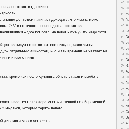
Ju
списано кто как и где живет
J
онарность
M
остепенно до людей начинает доходить, что жызнь может
Ap
M
ринга 24/7 и поточного производства потомства
J
 научившийся – уже помогал. на новом- уже учить надо хотя
D
Ju
общества нихуя не остается. все пизхдец какие умные,
J
дурь отдельных личностей, ибо и так времени не хватает на
M
енинги и иже с ними
D
S
A
ний, кроме как после хуяринга ебнуть стакан и выебать
Ju
J
M
F
J
подкатывает из генератора многочисленной не обеременной
N
ых мудаков, которым терять нечего
O
S
ой динамики много чего есть
A