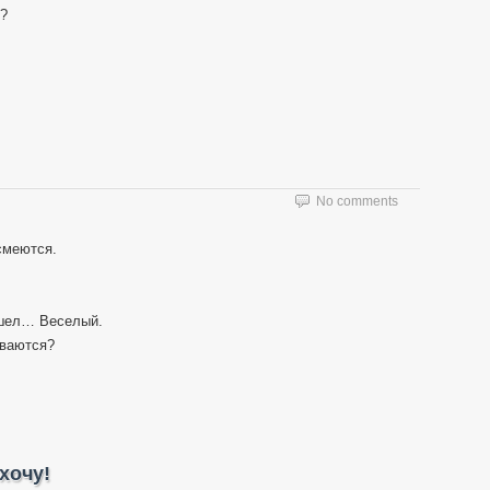
е?
No comments
смеются.
ришел… Веселый.
иваются?
хочу!