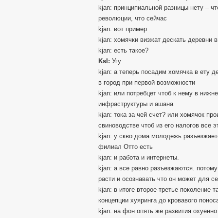
kjan: принципиальной разницы нету – чт
революции, что сейчас
kjan: вот пример
kjan: хомячки визжат дескать деревни 
kjan: есть такое?
KsI:
Угу
kjan: а теперь посадим хомячка в ету 
в город при первой возможности
kjan: или потребцет чтоб к нему в ниж
инфраструктуры и ашана
kjan: тока за чей счет? или хомячок п
свиноводстве чтоб из его налогов все э
kjan: у скво дома молодежь разъезжает
филиал Отто есть
kjan: и работа и интернеты.
kjan: а все равно разъезжаются. потом
расти и осознавать что он может для с
kjan: в итоге второе-третье поколение
концепции хуяринга до кровавого понос
kjan: на фон опять же развития охуенно