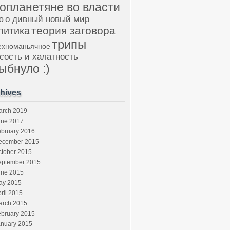
опланетяне во власти
о дивный новый мир
о
теория заговора
литика
трипы
ехноманьячное
сость и халатность
ыбнуло :)
hives
arch 2019
une 2017
ebruary 2016
ecember 2015
ctober 2015
eptember 2015
une 2015
ay 2015
ril 2015
arch 2015
ebruary 2015
anuary 2015