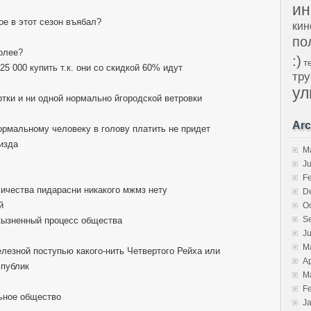
ин
вое в этот сезон въябал?
кин
по
более?
:)
т
25 000 купить т.к. они со скидкой 60% идут
тру
ул
ртки и ни одной нормально йгородской ветровки
Arc
нормальному человеку в голову платить не придет
пизда
M
J
F
личества пидарасни никакого мжмз нету
D
й
O
S
 жызненный процесс общества
J
M
елезной поступью какого-нить Четвертого Рейха или
Ap
публик
M
F
ьное общество
J