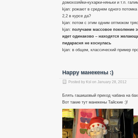
домохозяйки-кухарки-няньки и т.п. гал
kjan: рожают в среднем одного потомка
2,2 в курсе да?
kjan: потом с этим одним оптмоком тряс
kjan:
получаем массовое поколение эг
идет одинаково – находятся желающие
пидарасня не коснулась
kjan: в общем, классический пример п
Happy манекены :)
Posted by
KsI
on
January 28, 2012
Блять гашишовый приход чабана на бах
Вот такие тут манекены Тайские :)!