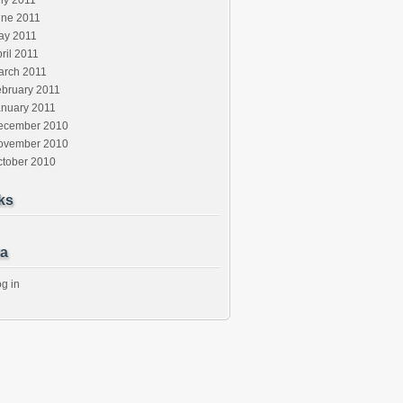
ly 2011
une 2011
ay 2011
ril 2011
arch 2011
ebruary 2011
anuary 2011
ecember 2010
ovember 2010
ctober 2010
ks
a
g in