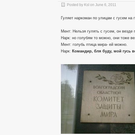
Posted by
KsI
on
June 6, 2011
Гуляет наркоман по улицам с гусем на 
Мент: Нельзя гулять с гусем, он везде
Нарк: но голубям то можно, они тоже ве
Мент: голубь птица мира- ей можно.
Нарк:
Командир, бля буду, мой гусь в