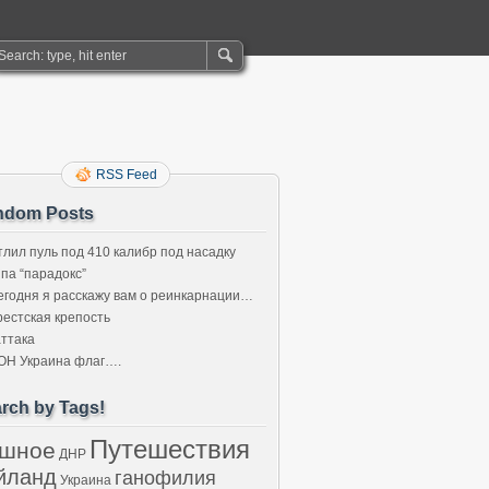
RSS Feed
ndom Posts
тлил пуль под 410 калибр под насадку
ипа “парадокс”
егодня я расскажу вам о реинкарнации…
рестская крепость
аттака
ОН Украина флаг….
rch by Tags!
Путешествия
-шное
ДНР
йланд
ганофилия
Украина