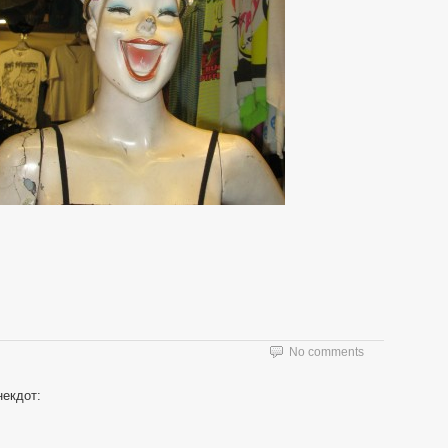
No comments
некдот: