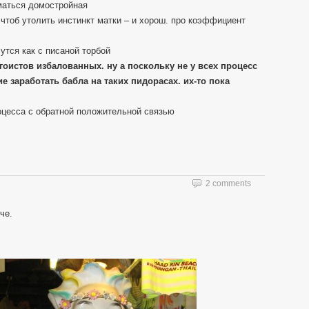
иматься домостройная
 чтоб утолить инстинкт матки – и хорош. про коэффициент
утся как с писаной торбой
оистов избалованных. ну а поскольку не у всех процесс
 заработать бабла на таких пидорасах. их-то пока
роцесса с обратной положительной связью
2 comments
че.