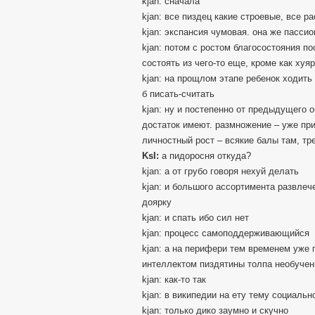
kjan: сначала
kjan: все пиздец какие строевые, все ра
kjan: экспансия чумовая. она же пасси
kjan: потом с ростом благосостояния п
состоять из чего-то еще, кроме как хуя
kjan: на прощлом этапе ребенок ходить
б писать-считать
kjan: ну и постепенно от предыдущего 
достаток имеют. размножение – уже при
личностный рост – всякие балы там, тр
KsI:
а пидоросня откуда?
kjan: а от грубо говоря нехуй делать
kjan: и большого ассортимента развлече
доярку
kjan: и спать ибо сил нет
kjan: процесс самоподдерживающийся
kjan: а на перифери тем временем уже 
интеллектом пиздятины толпа необучен
kjan: как-то так
kjan: в википедии на ету тему социальн
kjan: только дико заумно и скучно