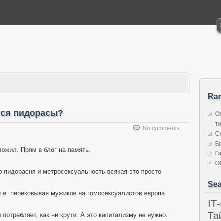
Ra
утся пидорасы?
О
т
No comments
С
Б
ожил. Прям в блог на память.
Г
О
о пидорасня и метросексуальность всякая это просто
Sea
 т.е. перековывая мужиков на гомосексуалистов европа
IT
Та
отребляет, как ни крути. А это капитализму не нужно.