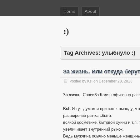
Home
About
:)
Tag Archives:
улыбнуло :)
За жизнь. Или откуда бер
Posted by
KsI
on
December 28, 2013
За жизнь. Спасибо Колян офигенно разл
KsI:
Я тут думал и пришел к выводу, чт
расширение рынка сбыта.
всякой косметике, бытовой хуйни и т.п.
увеличивает внутренний рынок.
Ведь мужчина обычно меньше женщины п