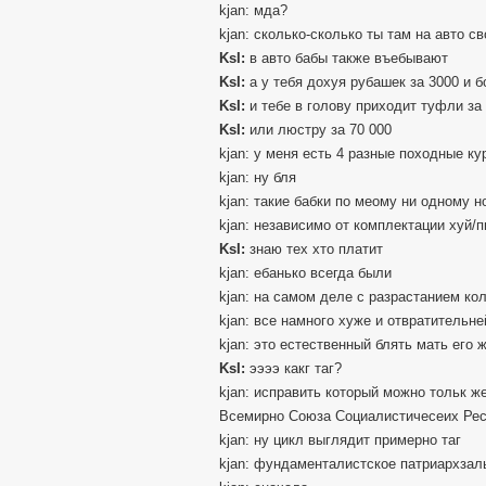
kjan: мда?
kjan: сколько-сколько ты там на авто с
KsI:
в авто бабы также въебывают
KsI:
а у тебя дохуя рубашек за 3000 и 
KsI:
и тебе в голову приходит туфли за 
KsI:
или люстру за 70 000
kjan: у меня есть 4 разные походные ку
kjan: ну бля
kjan: такие бабки по меому ни одному 
kjan: независимо от комплектации хуй/
KsI:
знаю тех хто платит
kjan: ебанько всегда были
kjan: на самом деле с разрастанием ко
kjan: все намного хуже и отвратительне
kjan: это естественный блять мать его
KsI:
ээээ какг таг?
kjan: исправить который можно тольк ж
Всемирно Союза Социалистичесеих Рес
kjan: ну цикл выглядит примерно таг
kjan: фундаменталистское патриархзал