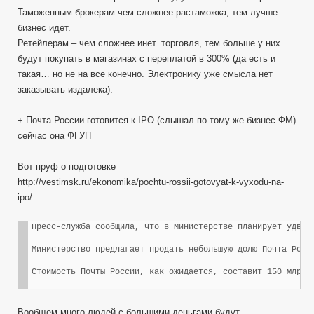
Таможенным брокерам чем сложнее растаможка, тем лучше
бизнес идет.
Ретейлерам – чем сложнее инет. торговля, тем больше у них
будут покупать в магазинах с переплатой в 300% (да есть и
такая… но не на все конечно. Электронику уже смысла нет
заказывать издалека).
+ Почта России готовится к IPO (слышал по тому же бизнес ФМ)
сейчас она ФГУП
Вот пруф о подготовке
http://vestimsk.ru/ekonomika/pochtu-rossii-gotovyat-k-vyxodu-na-
ipo/
Пресс-служба сообщила, что в Министерстве планирует удвои
Министерство предлагает продать небольшую долю Почта Росс
Вообщем много людей с большими деньгами будут