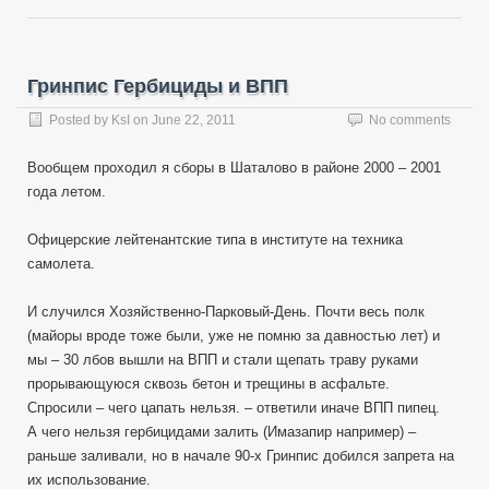
Гринпис Гербициды и ВПП
Posted by
KsI
on
June 22, 2011
No comments
Вообщем проходил я сборы в Шаталово в районе 2000 – 2001
года летом.
Офицерские лейтенантские типа в институте на техника
самолета.
И случился Хозяйственно-Парковый-День. Почти весь полк
(майоры вроде тоже были, уже не помню за давностью лет) и
мы – 30 лбов вышли на ВПП и стали щепать траву руками
прорывающуюся сквозь бетон и трещины в асфальте.
Спросили – чего цапать нельзя. – ответили иначе ВПП пипец.
А чего нельзя гербицидами залить (Имазапир например) –
раньше заливали, но в начале 90-х Гринпис добился запрета на
их использование.