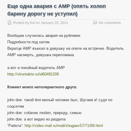
Еще одна авария с АМР (опять холоп
барину дорогу не уступил)
Posted by
KsI
on
January 20, 2011
No comments
Вообщем случилась авария на рублевке.
Подробности под катом.
Вкратце АМР въехал в девушку на опеле на встречке. Водитель
АМР насмерть, девушка переломана.
а вот и покойный водитель АМР
http://vkontakte.ru/id60491209
Комент моего нетолерантного друга:
john doe: такой бля милый человек был, Шугаев в! судя по
соцсетям
john doe: собачек любил, природу, семью
john doe: а вот видео из раздела
“Работа”:
http://video.mail.ru/mail/shugaev57/71/69.html