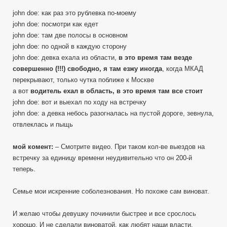
john doe: как раз это рублевка по-моему
john doe: посмотри как едет
john doe: там две полосы в основном
john doe: по одной в каждую сторону
john doe: девка ехала из области,
в это время там везде
совершенно (!!!) свободно, я там езжу иногда
, когда МКАД
перекрывают, только чутка поближе к Москве
а вот
водитель ехал в область, в это время там все стоит
john doe: вот и выехал по ходу на встречку
john doe: а девка небось разогналась на пустой дороге, зевнула,
отвлеклась и пыщь
мой комент:
– Смотрите видео. При таком кол-ве выездов на
встречку за единицу времени неудивительно что он 200-й
теперь.
Семье мои искренние соболезнования. Но похоже сам виноват.
И желаю чтобы девушку починили быстрее и все срослось
хорошо. И не сделали виноватой, как любят наши власти.