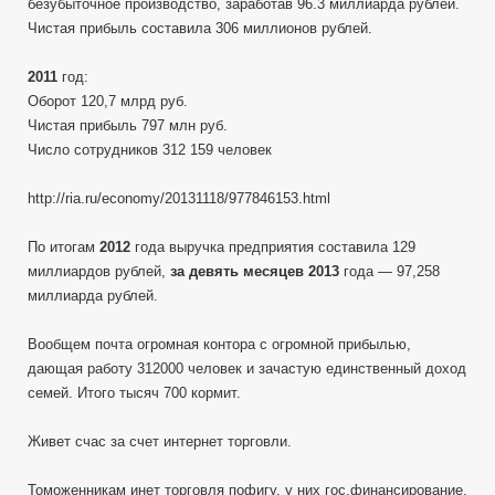
безубыточное производство, заработав 96.3 миллиарда рублей.
Чистая прибыль составила 306 миллионов рублей.
2011
год:
Оборот 120,7 млрд руб.
Чистая прибыль 797 млн руб.
Число сотрудников 312 159 человек
http://ria.ru/economy/20131118/977846153.html
По итогам
2012
года выручка предприятия составила 129
миллиардов рублей,
за девять месяцев 2013
года — 97,258
миллиарда рублей.
Вообщем почта огромная контора с огромной прибылью,
дающая работу 312000 человек и зачастую единственный доход
семей. Итого тысяч 700 кормит.
Живет счас за счет интернет торговли.
Томоженникам инет торговля пофигу, у них гос.финансирование.