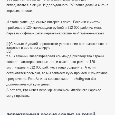
вкладываться в акции. И для удачного IPO почта должна быть в
хороших плюсах.
И столкнулись денежные интересы почты Россиии с чистой
прибылью в 129 миллиардов рублей и 312 000 рабочих мест,
барыгами офлайн ретейлерами\налоговиками\таможенниками.
[b]С большой долей вероятности усложнение растаможки нас не
затронет и все отрегулируют.
[/b]
т.е. В течении января\февраля комманда руководства страны
соберет заинтересованных лиц и скажет что ребята, 129
миллиардов и 312 000 раб. мест надо сохранить. А если
остановятся посылки, то мы заимеем кучу проблем и убыточное
предприятие. Ретэйл итак хорошо живет – обойдутся без
дополнительной кучи денег.
А вот тех, кто живет перебарыживанием китайского барахла
могут прижать.
Эллектронная россия следит за тобой.