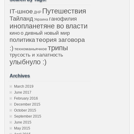
Путешествия
IT-шное
ДНР
Тайланд
ганофилия
Украина
инопланетяне во власти
о дивный новый мир
кино
теория заговора
политика
трипы
:)
техноманьячное
трусость и халатность
улыбнуло :)
Archives
March 2019
June 2017
February 2016
December 2015
October 2015
September 2015
June 2015
May 2015