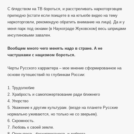
С блядством на ТВ бороться, и расстреливать наркоторговцев
прилюдно (кстати если поищете в на ютьюбе видео на тему
наркоторговли, рекомендую обратить внимание на лица). Да и у
меня парк под окнами (в Наукограде Жуковском) весь шприцами
инсулиновыми завален.
Вообщем много чего менять надо в стране. А не
частушками с нацизмом бороться.
Черты Русского харрактера – мое мнение сформированное на
основе путешествий по глубинкам России:
1. Трудолюбие
2. Храбрость и самопожертвование ради ближнего
4. Упорство
5. Уважение к другим культурам. (везде на планете Русские
нормально уживаются, но только не со зверьем).
6. Скромность.
7. Любовь к своей земле.
8. Открытость, бесхитростность и доброта.